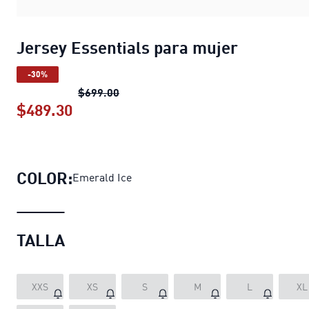
Jersey Essentials para mujer
-30%
Jersey Essentials para mujer
precio o
$699.00
$489.30
Jersey Essentials para mujer
precio a
COLOR:
Emerald Ice
TALLA
XXS
XS
S
M
L
XL