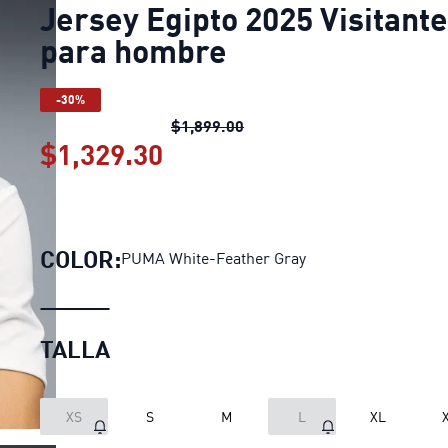
Jersey Egipto 2025 Visitante
para hombre
-30%
Jersey Egipto 2025 Visitan
$1,899.00
$1,329.30
Jersey Egipto 2025 Visita
COLOR:
PUMA White-Feather Gray
TALLA
XS
S
M
L
XL