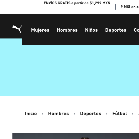
Skip
ENVÍOS GRATIS a partir de $1,299 MXN
9 MSI en 
to
Content
Mujeres
Hombres
Niños
Deportes
Co
Inicio
Hombres
Deportes
Fútbol