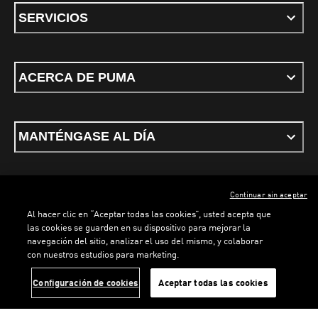
SERVICIOS
ACERCA DE PUMA
MANTÉNGASE AL DÍA
Continuar sin aceptar
ESPAÑOL
Al hacer clic en “Aceptar todas las cookies”, usted acepta que
las cookies se guarden en su dispositivo para mejorar la
navegación del sitio, analizar el uso del mismo, y colaborar
con nuestros estudios para marketing.
Términos y condiciones
Política de Privacidad
Configurador de cookies
LOADING...
LO
Configuración de cookies
Aceptar todas las cookies
©
PUMA, 2026. Todos los derechos reservados