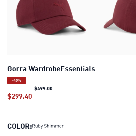
Gorra WardrobeEssentials
-40%
Gorra WardrobeEssentials
precio ori
$499.00
$299.40
Gorra WardrobeEssentials
precio act
COLOR:
Ruby Shimmer