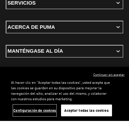
SERVICIOS
ACERCA DE PUMA
MANTÉNGASE AL DÍA
Continuar sin aceptar
ESPAÑOL
Al hacer clic en “Aceptar todas las cookies”, usted acepta que
las cookies se guarden en su dispositivo para mejorar la
navegación del sitio, analizar el uso del mismo, y colaborar
con nuestros estudios para marketing.
Términos y condiciones
Política de Privacidad
Configurador de cookies
LOADING...
LO
Configuración de cookies
Aceptar todas las cookies
©
PUMA, 2026. Todos los derechos reservados