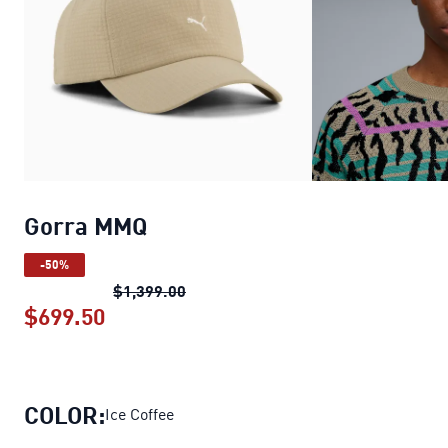
Gorra MMQ
-50%
Gorra MMQ
precio original $1,399.0
$1,399.00
$699.50
Gorra MMQ
precio actual $699.50
COLOR:
Ice Coffee