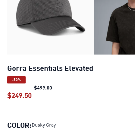
Gorra Essentials Elevated
-50%
Gorra Essentials Elevated
precio orig
$499.00
$249.50
Gorra Essentials Elevated
precio actu
COLOR:
Dusky Gray