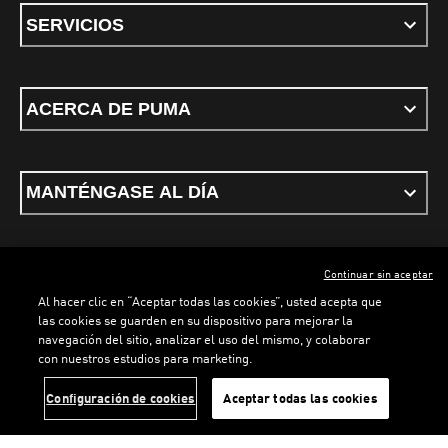
SERVICIOS
ACERCA DE PUMA
MANTÉNGASE AL DÍA
Continuar sin aceptar
ESPAÑOL
Al hacer clic en “Aceptar todas las cookies”, usted acepta que
las cookies se guarden en su dispositivo para mejorar la
navegación del sitio, analizar el uso del mismo, y colaborar
con nuestros estudios para marketing.
Términos y condiciones
Política de Privacidad
Configurador de cookies
LOADING...
LOAD
Configuración de cookies
Aceptar todas las cookies
©
PUMA, 2026. Todos los derechos reservados