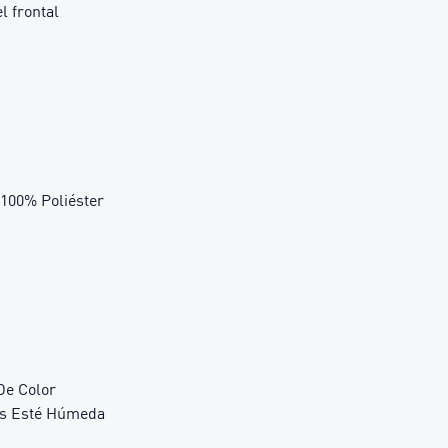
l frontal
00% Poliéster
De Color
as Esté Húmeda