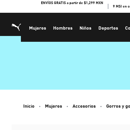
Skip
ENVÍOS GRATIS a partir de $1,299 MXN
9 MSI en 
to
Content
Mujeres
Hombres
Niños
Deportes
Co
Inicio
Mujeres
Accesorios
Gorros y g