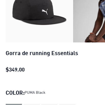
Gorra de running Essentials
$349.00
Gorra de running Essentials
precio ac
COLOR:
PUMA Black