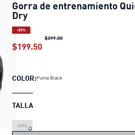
Gorra de entrenamiento Qui
Dry
-50%
Gorra de entrenamiento Quick D
$399.00
$199.50
Gorra de entrenamiento Qui
COLOR:
Puma Black
TALLA
OSFA
LOADING...