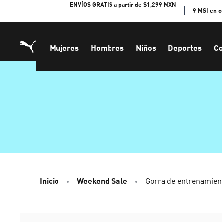
Skip
ENVÍOS GRATIS a partir de $1,299 MXN
9 MSI en 
to
Content
Mujeres
Hombres
Niños
Deportes
Co
Inicio
Weekend Sale
Gorra de entrenamien