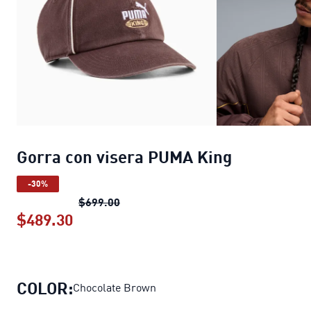
Gorra con visera PUMA King
-30%
Gorra con visera PUMA King
precio or
$699.00
$489.30
Gorra con visera PUMA King
precio ac
COLOR:
Chocolate Brown