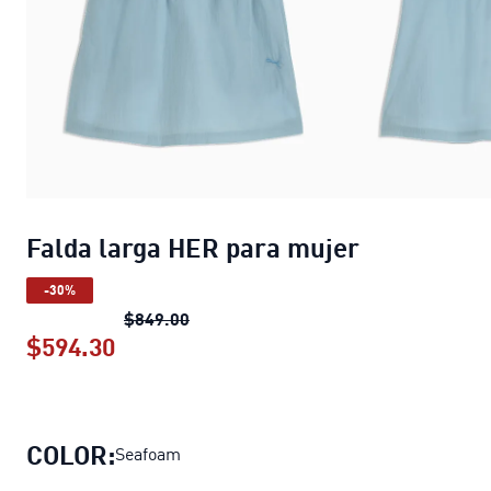
Falda larga HER para mujer
-30%
Falda larga HER para mujer
precio or
$849.00
$594.30
Falda larga HER para mujer
precio ac
COLOR:
Seafoam