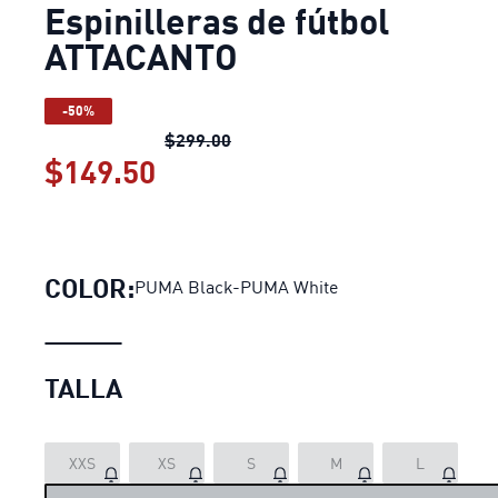
Espinilleras de fútbol
ATTACANTO
-50%
Espinilleras de fútbol ATTACANT
$299.00
$149.50
Espinilleras de fútbol ATT
COLOR:
PUMA Black-PUMA White
TALLA
LOADING...
XXS
XS
S
M
L