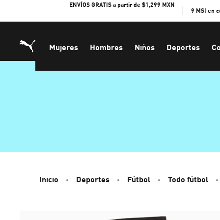
Skip
ENVÍOS GRATIS a partir de $1,299 MXN
9 MSI en 
to
Content
Mujeres
Hombres
Niños
Deportes
Co
Inicio
Deportes
Fútbol
Todo fútbol