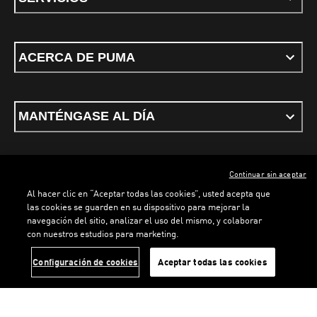
ACERCA DE PUMA
MANTÉNGASE AL DÍA
Continuar sin aceptar
ESPAÑOL
Al hacer clic en “Aceptar todas las cookies”, usted acepta que
las cookies se guarden en su dispositivo para mejorar la
navegación del sitio, analizar el uso del mismo, y colaborar
con nuestros estudios para marketing.
Términos y condiciones
Política de Privacidad
Configurador de cookies
LOADING...
LOAD
Configuración de cookies
Aceptar todas las cookies
©
PUMA, 2026. Todos los derechos reservados