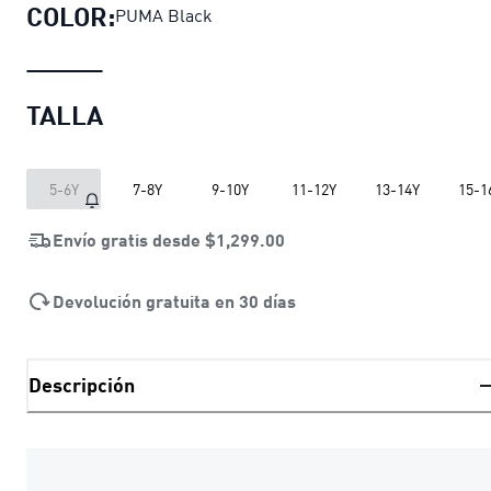
COLOR:
PUMA Black
TALLA
5-6Y
7-8Y
9-10Y
11-12Y
13-14Y
15-1
Envío gratis desde
$1,299.00
Devolución gratuita en 30 días
Descripción