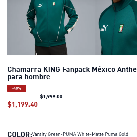
Chamarra KING Fanpack México Anth
para hombre
-40%
Chamarra KING Fanpack México 
$1,999.00
$1,199.40
Chamarra KING Fanpack México An
COLOR:
Varsity Green-PUMA White-Matte Puma Gold