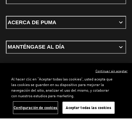
ACERCA DE PUMA
MANTÉNGASE AL DÍA
Continuar sin aceptar
ESPAÑOL
Al hacer clic en “Aceptar todas las cookies”, usted acepta que
las cookies se guarden en su dispositivo para mejorar la
navegación del sitio, analizar el uso del mismo, y colaborar
con nuestros estudios para marketing.
Términos y condiciones
Política de Privacidad
Configurador de cookies
LOADING...
LOADING...
Configuración de cookies
Aceptar todas las cookies
©
PUMA, 2026. Todos los derechos reservados