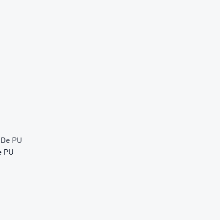
o De PU
e PU