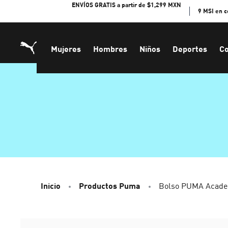
Skip
ENVÍOS GRATIS a partir de $1,299 MXN
9 MSI en 
to
Content
Mujeres
Hombres
Niños
Deportes
Co
Inicio
Productos Puma
Bolso PUMA Acad