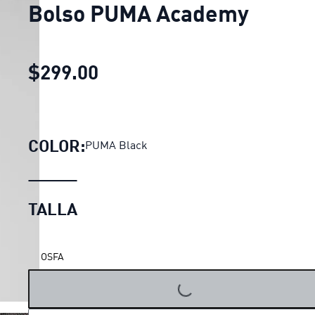
Bolso PUMA Academy
$299.00
Bolso PUMA Academy
precio
COLOR:
PUMA Black
TALLA
OSFA