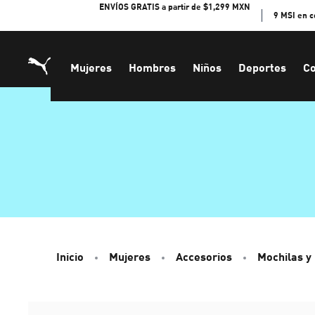
Skip
ENVÍOS GRATIS a partir de $1,299 MXN
9 MSI en 
to
Content
Mujeres
Hombres
Niños
Deportes
Co
Inicio
Mujeres
Accesorios
Mochilas y