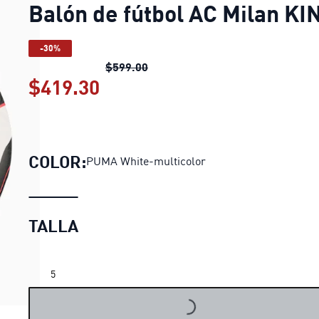
Balón de fútbol AC Milan KI
-30%
Balón de fútbol AC Milan KING
pr
$599.00
$419.30
Balón de fútbol AC Milan KI
COLOR:
PUMA White-multicolor
TALLA
5
LOADING...