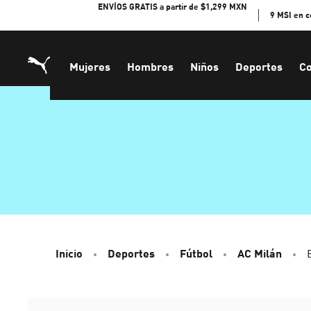
Skip
ENVÍOS GRATIS a partir de $1,299 MXN
9 MSI en 
to
Content
Mujeres
Hombres
Niños
Deportes
Co
Inicio
Deportes
Fútbol
AC Milán