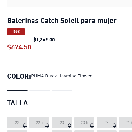
Balerinas Catch Soleil para mujer
-50%
Balerinas Catch Soleil para mujer
pr
$1,349.00
$674.50
Balerinas Catch Soleil para mujer
pre
COLOR:
PUMA Black-Jasmine Flower
TALLA
22
22.5
23
23.5
24
24.