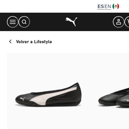
Skip
ES
EN
to
Content
Volver a Lifestyle