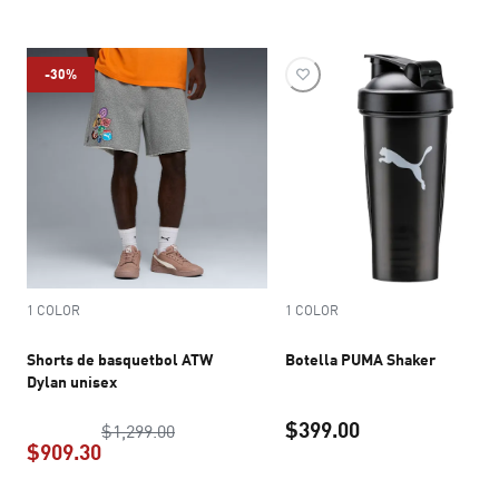
precio actual $2,029.30
precio actual 
-30%
1 COLOR
1 COLOR
Shorts de basquetbol ATW
Botella PUMA Shaker
Dylan unisex
$399.00
precio original $1,299.00
$1,299.00
$909.30
precio actual $3
precio actual $909.30