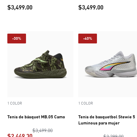
$3,499.00
$3,499.00
precio actual $3,499.00
precio actual 
-30%
-40%
1 COLOR
1 COLOR
Tenis de básquet MB.05 Camo
Tenis de basquetbol Stewie 5
Luminous para mujer
precio original $3,499.00
$3,499.00
$2,449.30
precio
$3,299.00