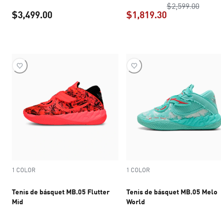
precio
$2,599.00
$3,499.00
$1,819.30
precio actual $3,499.00
precio actual 
1 COLOR
1 COLOR
Tenis de básquet MB.05 Flutter
Tenis de básquet MB.05 Melo
Mid
World