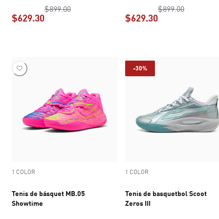
precio original $899.00
precio ori
$899.00
$899.00
$629.30
$629.30
precio actual $629.30
precio actual $6
-30%
1 COLOR
1 COLOR
Tenis de básquet MB.05
Tenis de basquetbol Scoot
Showtime
Zeros III