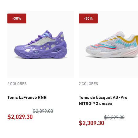
-30%
-30%
2 COLORES
2 COLORES
Tenis LaFrancé RNR
Tenis de básquet All-Pro
NITRO™ 2 unisex
precio original $2,899.00
$2,899.00
$2,029.30
precio
$3,299.00
$2,309.30
precio actual $2,029.30
precio actual 