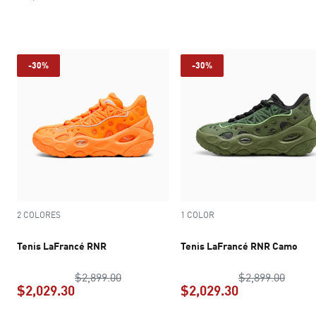
precio actual $2,519.30
precio actual $2
-30%
-30%
2 COLORES
1 COLOR
Tenis LaFrancé RNR
Tenis LaFrancé RNR Camo
precio original $2,899.00
precio
$2,899.00
$2,899.00
$2,029.30
$2,029.30