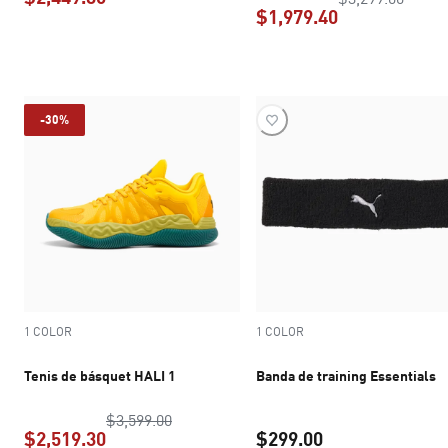
$1,979.40
precio actual $2,449.30
precio actual 
-30%
1 COLOR
1 COLOR
Tenis de básquet HALI 1
Banda de training Essentials
precio original $3,599.00
$3,599.00
$2,519.30
$299.00