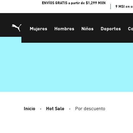
Skip
ENVÍOS GRATIS a partir de $1,299 MXN
9 MSI en 
to
Content
Mujeres
Hombres
Niños
Deportes
Co
Inicio
Hot Sale
Por descuento