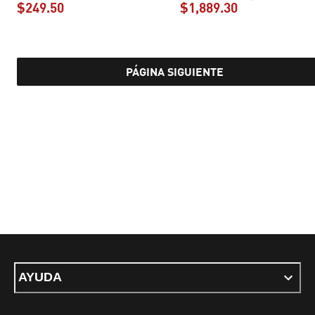
$249.50
$1,889.30
precio actual $249.50
precio actual 
PÁGINA SIGUIENTE
AYUDA