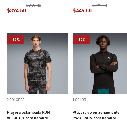
precio original $749.00
precio ori
$749.00
$899.00
$374.50
$449.50
precio actual $374.50
precio actual $4
-50%
-50%
2 COLORES
1 COLOR
Playera estampada RUN
Playera de entrenamiento
VELOCITY para hombre
PWRTRAIN para hombre