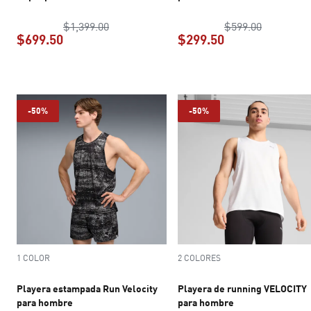
precio original $1,399.00
precio ori
$1,399.00
$599.00
$699.50
$299.50
precio actual $699.50
precio actual $2
-50%
-50%
1 COLOR
2 COLORES
Playera estampada Run Velocity
Playera de running VELOCITY
para hombre
para hombre