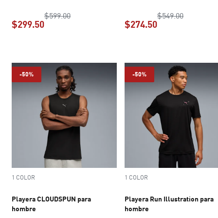
precio original $599.00
precio ori
$599.00
$549.00
$299.50
$274.50
precio actual $299.50
precio actual $2
-50%
-50%
1 COLOR
1 COLOR
Playera CLOUDSPUN para
Playera Run Illustration para
hombre
hombre