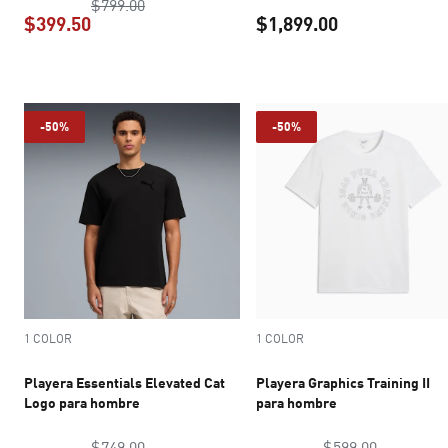
precio original $799.00
$799.00
$399.50
$1,899.00
precio actual $399.50
precio actual 
-50%
-50%
1 COLOR
1 COLOR
Playera Essentials Elevated Cat
Playera Graphics Training II
Logo para hombre
para hombre
precio original $749.00
precio ori
$749.00
$599.00