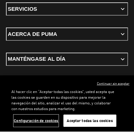
SERVICIOS
ACERCA DE PUMA
MANTÉNGASE AL DÍA
Continuar sin aceptar
ESPAÑOL
Al hacer clic en “Aceptar todas las cookies”, usted acepta que
las cookies se guarden en su dispositivo para mejorar la
navegación del sitio, analizar el uso del mismo, y colaborar
con nuestros estudios para marketing.
Términos y condiciones
Política de Privacidad
Configurador de cookies
Configuración de cookies
Aceptar todas las cookies
©
PUMA, 2026. Todos los derechos reservados