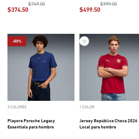
precio original $749.00
precio ori
$749.00
$999.00
$374.50
$499.50
precio actual $374.50
precio actual $4
-50%
3 COLORES
1 COLOR
Playera Porsche Legacy
Jersey República Checa 2026
Essentials para hombre
Local para hombre