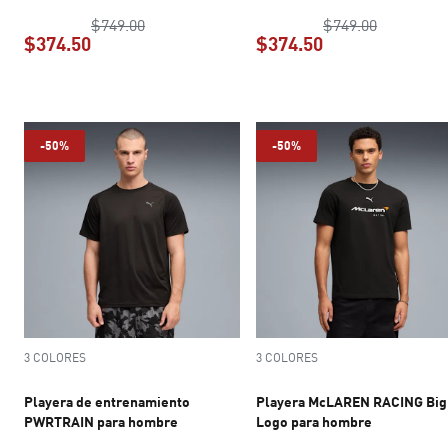
precio original $749.00
precio ori
$749.00
$749.00
$374.50
$374.50
precio actual $374.50
precio actual $3
-50%
-50%
3 COLORES
3 COLORES
Playera de entrenamiento
Playera McLAREN RACING Big
PWRTRAIN para hombre
Logo para hombre