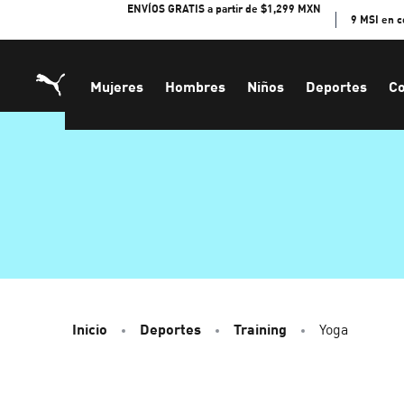
Skip
ENVÍOS GRATIS a partir de $1,299 MXN
9 MSI en 
to
Content
Mujeres
Hombres
Niños
Deportes
Co
Inicio
Deportes
Training
Yoga