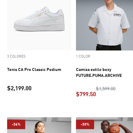
3 COLORES
1 COLOR
Tenis CA Pro Classic Podium
Camisa estilo boxy
FUTURE.PUMA.ARCHIVE
$2,199.00
precio o
$1,599.00
$799.50
precio actual $2,199.00
precio actual $7
-36%
-30%