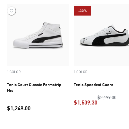
-30%
1 COLOR
1 COLOR
Tenis Court Classic Formstrip
Tenis Speedcat Cuero
Mid
precio
$2,199.00
$1,539.30
$1,249.00
precio actual 
precio actual $1,249.00