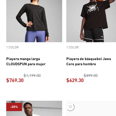
1 COLOR
1 COLOR
Playera manga larga
Playera de básquebol Jaws
CLOUDSPUN para mujer
Core para hombre
precio original $1,199.00
precio ori
$1,199.00
$899.00
$769.30
$629.30
precio actual $769.30
precio actual $6
-30%