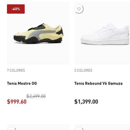
-60%
7 COLORES
3 COLORES
Tenis Mostro OG
Tenis Rebound V6 Gamuza
precio original $2,499.00
$2,499.00
$999.60
$1,399.00
precio actual $999.60
precio actual 