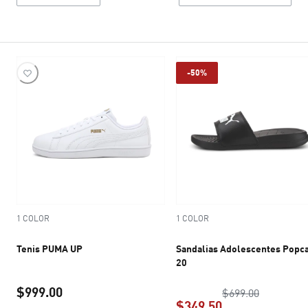
-50%
1 COLOR
1 COLOR
Tenis PUMA UP
Sandalias Adolescentes Popc
20
$999.00
precio ori
$699.00
$349.50