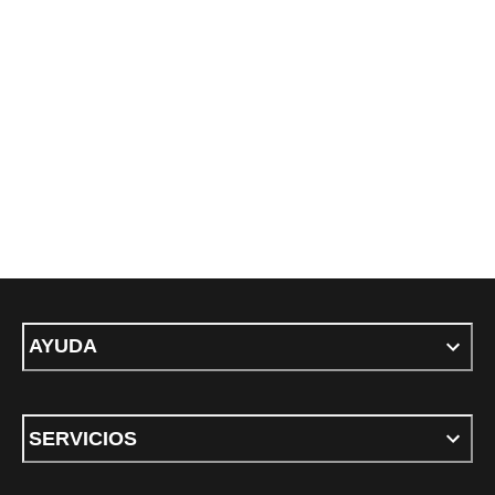
precio actual $389.40
AYUDA
SERVICIOS