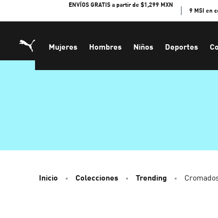
Skip
ENVÍOS GRATIS a partir de $1,299 MXN
9 MSI en 
to
Content
Mujeres
Hombres
Niños
Deportes
Co
Inicio
Colecciones
Trending
Cromado