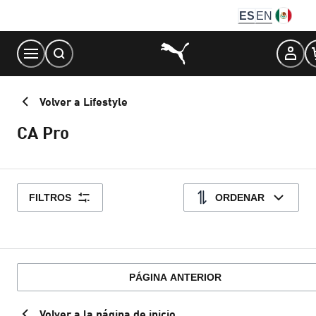
Skip
ES
EN
to
Content
Volver a Lifestyle
CA Pro
FILTROS
ORDENAR
PÁGINA ANTERIOR
Volver a la página de inicio