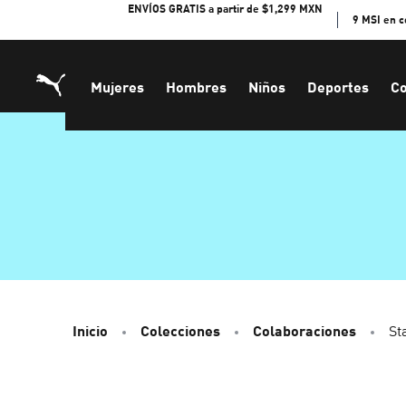
Skip
ENVÍOS GRATIS a partir de $1,299 MXN
9 MSI en 
to
Content
Mujeres
Hombres
Niños
Deportes
Co
Inicio
Colecciones
Colaboraciones
St