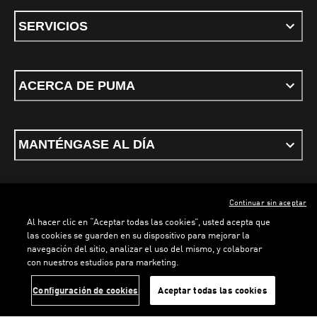
SERVICIOS
ACERCA DE PUMA
MANTÉNGASE AL DÍA
Continuar sin aceptar
ESPAÑOL
Al hacer clic en “Aceptar todas las cookies”, usted acepta que
las cookies se guarden en su dispositivo para mejorar la
navegación del sitio, analizar el uso del mismo, y colaborar
con nuestros estudios para marketing.
Términos y condiciones
Política de Privacidad
Configurador de cookies
Configuración de cookies
Aceptar todas las cookies
©
PUMA, 2026. Todos los derechos reservados