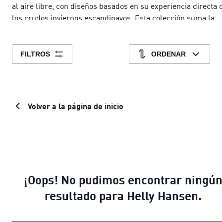
al aire libre, con diseños basados en su experiencia directa 
los crudos inviernos escandinavos. Esta colección suma la
trayectoria de ambas marcas en materia de equipamiento
deportivo. Su diseño cuenta con detalles de alto rendimiento
tecnología de vanguardia. Una paleta de tonos intensos, logo
FILTROS
ORDENAR
llamativos y combinaciones de colores inspiradas en los 90 
vida a esta colección excepcional.
Volver a la página de inicio
¡Oops! No pudimos encontrar ningú
resultado para Helly Hansen.