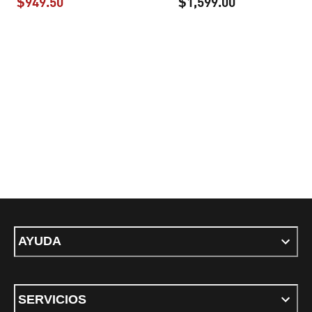
$949.50
$1,599.00
precio actual $949.50
precio actual 
AYUDA
SERVICIOS