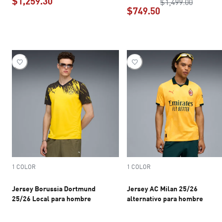
$1,259.30
precio o
$1,499.00
$749.50
precio actual $1,259.30
precio actual $7
1 COLOR
1 COLOR
Jersey Borussia Dortmund
Jersey AC Milan 25/26
25/26 Local para hombre
alternativo para hombre