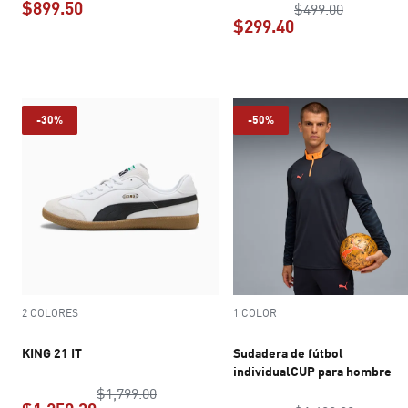
$899.50
precio ori
$499.00
$299.40
precio actual $899.50
precio actual $2
-30%
-50%
2 COLORES
1 COLOR
KING 21 IT
Sudadera de fútbol
individualCUP para hombre
precio original $1,799.00
$1,799.00