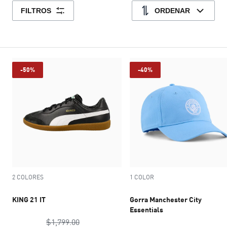
FILTROS
ORDENAR
-50%
-40%
2 COLORES
1 COLOR
KING 21 IT
Gorra Manchester City
Essentials
precio original $1,799.00
$1,799.00