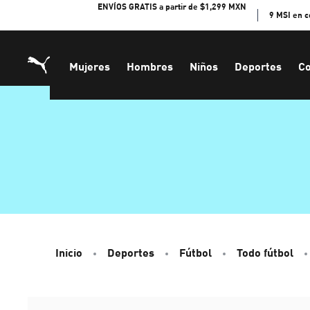
Skip
ENVÍOS GRATIS a partir de $1,299 MXN
9 MSI en 
to
Content
Mujeres
Hombres
Niños
Deportes
Co
Inicio
Deportes
Fútbol
Todo fútbol