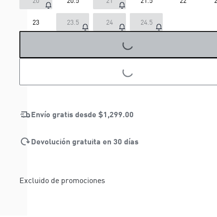
20
20.5
21
21.5
22
2
23
23.5
24
24.5
LOADING...
LOADING...
Envío gratis desde
$1,299.00
Devolución gratuita en 30 días
Excluido de promociones