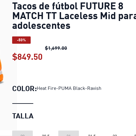
Tacos de fútbol FUTURE 8
MATCH TT Laceless Mid par
adolescentes
-50%
Tacos de fútbol FUTURE 8 MAT
$1,699.00
$849.50
Tacos de fútbol FUTURE 8 M
COLOR:
Heat Fire-PUMA Black-Ravish
TALLA