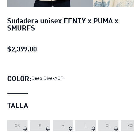
Sudadera unisex FENTY x PUMA x
SMURFS
$2,399.00
Sudadera unisex FENTY x PUMA x
COLOR:
Deep Dive-AOP
TALLA
XS
S
M
L
XL
XX