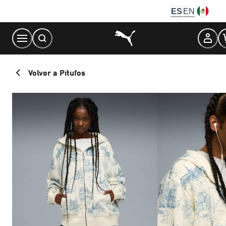
Skip
ES
EN
to
Content
Volver a Pitufos