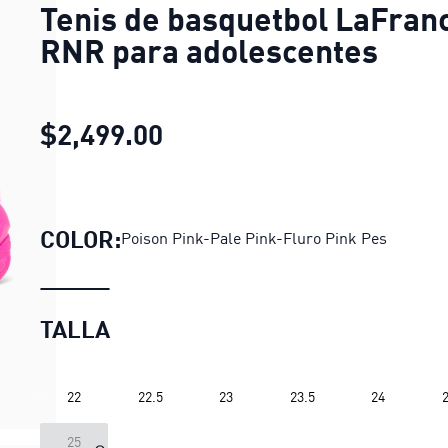
Tenis de basquetbol LaFran
RNR para adolescentes
$2,499.00
Tenis de basquetbol LaFr
COLOR:
Poison Pink-Pale Pink-Fluro Pink Pes
TALLA
22
22.5
23
23.5
24
2
LOADING...
25