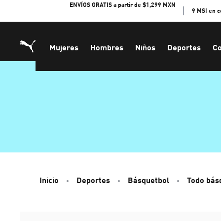
Skip
ENVÍOS GRATIS a partir de $1,299 MXN
9 MSI en 
to
Content
Mujeres
Hombres
Niños
Deportes
Co
Inicio
Deportes
Básquetbol
Todo bás