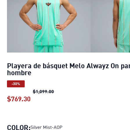
Playera de básquet Melo Alwayz On pa
hombre
-30%
Playera de básquet Melo Alwayz O
$1,099.00
$769.30
Playera de básquet Melo Alwayz On 
COLOR:
Silver Mist-AOP