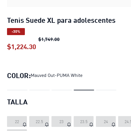
Tenis Suede XL para adolescentes
-30%
Tenis Suede XL para adolescente
$1,749.00
$1,224.30
Tenis Suede XL para adolescentes
p
COLOR:
Mauved Out-PUMA White
TALLA
22
22.5
23
23.5
24
24.