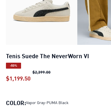
Tenis Suede The NeverWorn VI
-50%
Tenis Suede The NeverWorn VI
pre
$2,399.00
$1,199.50
Tenis Suede The NeverWorn VI
preci
COLOR:
Vapor Gray-PUMA Black