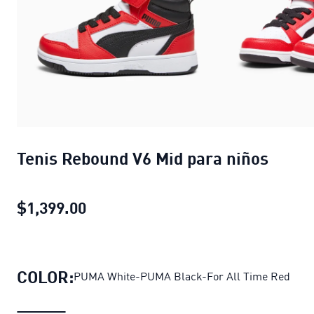
Tenis Rebound V6 Mid para niños
$1,399.00
Tenis Rebound V6 Mid para niños
pre
COLOR:
PUMA White-PUMA Black-For All Time Red