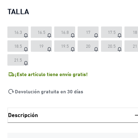
TALLA
16.3
16.5
16.8
17
17.5
18
18.5
19
19.5
20
20.5
21
21.5
¡Este artículo tiene envío gratis!
Devolución gratuita en 30 días
Descripción