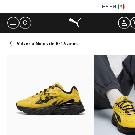
Skip
ES
EN
to
Content
Volver a Niños de 8-16 años