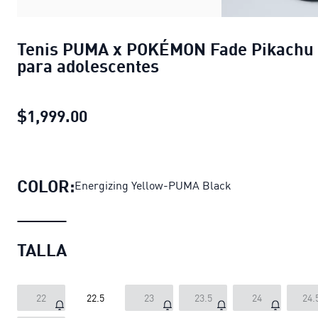
Tenis PUMA x POKÉMON Fade Pikachu
para adolescentes
$1,999.00
Tenis PUMA x POKÉMON Fade Pikac
COLOR:
Energizing Yellow-PUMA Black
TALLA
22
22.5
23
23.5
24
24.