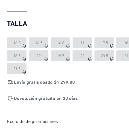
TALLA
16.3
16.5
16.8
17
17.5
18
18.5
19
19.5
20
20.5
21
21.5
Envío gratis desde
$1,299.00
Devolución gratuita en 30 días
Excluido de promociones