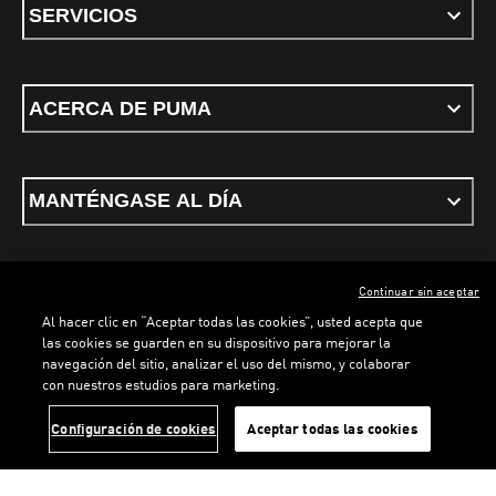
SERVICIOS
ACERCA DE PUMA
MANTÉNGASE AL DÍA
Continuar sin aceptar
ESPAÑOL
Al hacer clic en “Aceptar todas las cookies”, usted acepta que
las cookies se guarden en su dispositivo para mejorar la
navegación del sitio, analizar el uso del mismo, y colaborar
con nuestros estudios para marketing.
Términos y condiciones
Política de Privacidad
Configurador de cookies
LOADING...
LOADING...
Configuración de cookies
Aceptar todas las cookies
©
PUMA, 2026. Todos los derechos reservados