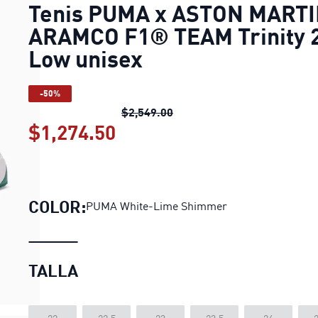
Tenis PUMA x ASTON MART
ARAMCO F1® TEAM Trinity 
Low unisex
-50%
Tenis PUMA x ASTON MARTI
$2,549.00
$1,274.50
Tenis PUMA x ASTON MAR
COLOR:
PUMA White-Lime Shimmer
TALLA