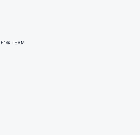
O F1® TEAM