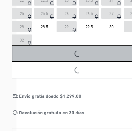
22
22.5
23
23.5
24
2
25
25.5
26
26.5
27
2
28
28.5
29
29.5
30
32
LOADING...
LOADING...
Envío gratis desde
$1,299.00
Devolución gratuita en 30 días