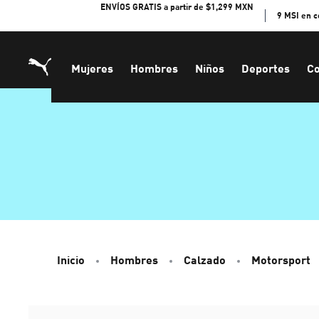
Skip
ENVÍOS GRATIS a partir de $1,299 MXN
9 MSI en 
to
Content
Mujeres
Hombres
Niños
Deportes
Co
Inicio
Hombres
Calzado
Motorsport