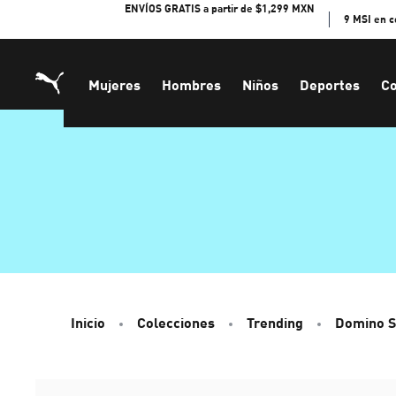
Skip
ENVÍOS GRATIS a partir de $1,299 MXN
9 MSI en 
to
Content
Mujeres
Hombres
Niños
Deportes
Co
Inicio
Colecciones
Trending
Domino S