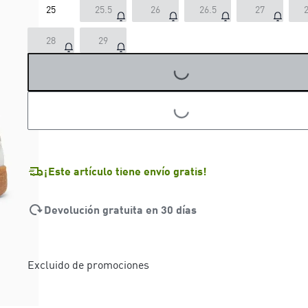
25
25.5
26
26.5
27
2
LOADING...
28
29
LOADING...
¡Este artículo tiene envío gratis!
Devolución gratuita en 30 días
Excluido de promociones