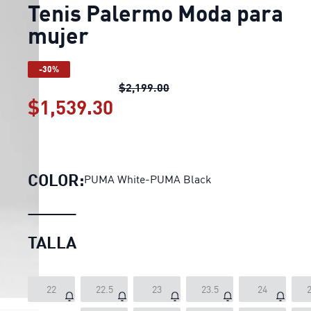
Tenis Palermo Moda para
mujer
-30%
Tenis Palermo Moda para m
$2,199.00
$1,539.30
Tenis Palermo Moda para
COLOR:
PUMA White-PUMA Black
TALLA
22
22.5
23
23.5
24
2