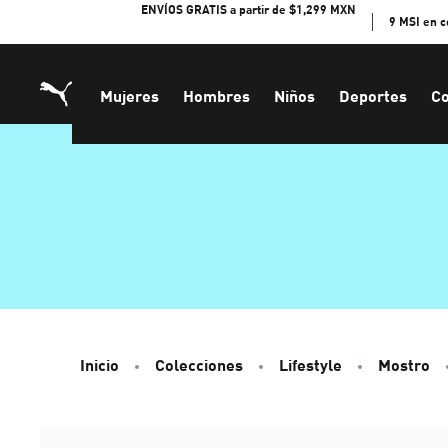
Skip
ENVÍOS GRATIS a partir de $1,299 MXN
9 MSI en 
to
Content
Mujeres
Hombres
Niños
Deportes
Co
Inicio
Colecciones
Lifestyle
Mostro