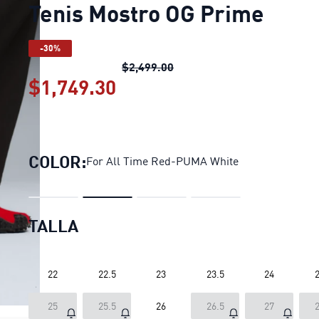
Tenis Mostro OG Prime
-30%
Tenis Mostro OG Prime
preci
$2,499.00
$1,749.30
Tenis Mostro OG Prime
pre
COLOR:
For All Time Red-PUMA White
TALLA
22
22.5
23
23.5
24
2
25
25.5
26
26.5
27
2