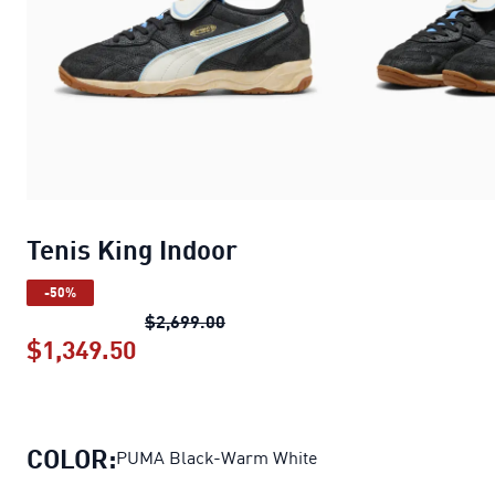
Tenis King Indoor
-50%
Tenis King Indoor
precio original 
$2,699.00
$1,349.50
Tenis King Indoor
precio actual $1,3
COLOR:
PUMA Black-Warm White