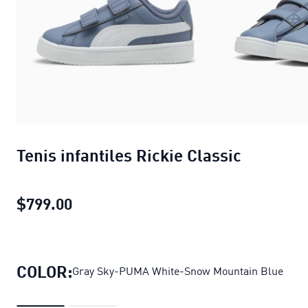
Tenis infantiles Rickie Classic
$799.00
Tenis infantiles Rickie Classic
precio 
COLOR:
Gray Sky-PUMA White-Snow Mountain Blue