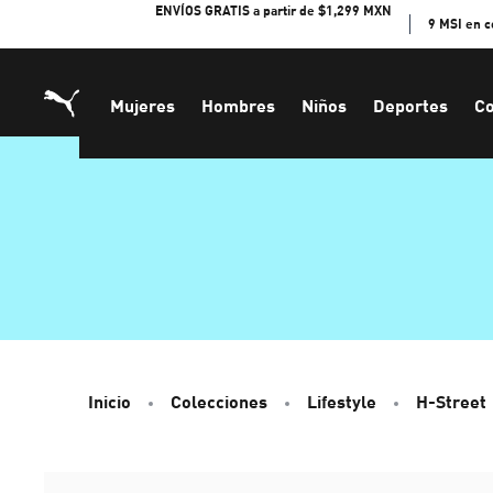
Skip
ENVÍOS GRATIS a partir de $1,299 MXN
9 MSI en 
to
Content
Mujeres
Hombres
Niños
Deportes
Co
Inicio
Colecciones
Lifestyle
H-Street