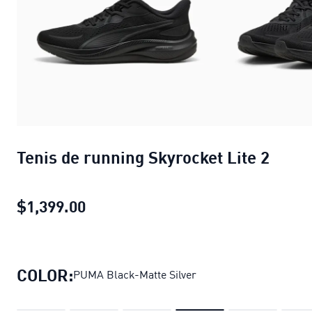
Tenis de running Skyrocket Lite 2
$1,399.00
Tenis de running Skyrocket Lite 2
pr
COLOR:
PUMA Black-Matte Silver