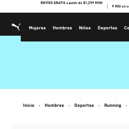
Skip
ENVÍOS GRATIS a partir de $1,299 MXN
9 MSI en 
to
Content
Mujeres
Hombres
Niños
Deportes
Co
Inicio
Hombres
Deportes
Running