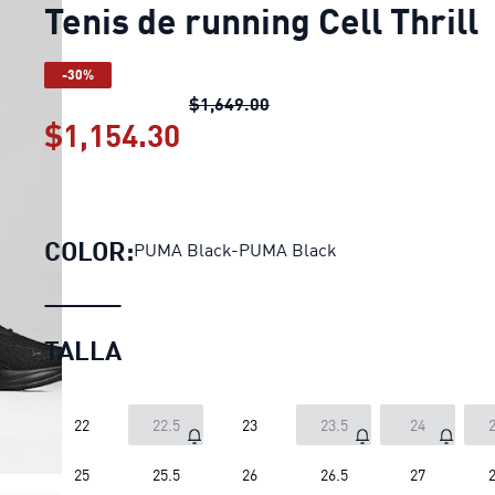
Tenis de running Cell Thrill
-30%
Tenis de running Cell Thrill
p
$1,649.00
$1,154.30
Tenis de running Cell Thri
COLOR:
PUMA Black-PUMA Black
TALLA
22
22.5
23
23.5
24
2
25
25.5
26
26.5
27
2