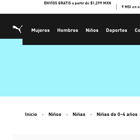
Skip
ENVÍOS GRATIS a partir de $1,299 MXN
9 MSI en 
to
Content
Mujeres
Hombres
Niños
Deportes
Co
Inicio
Niños
Niñas
Niñas de 0-4 años