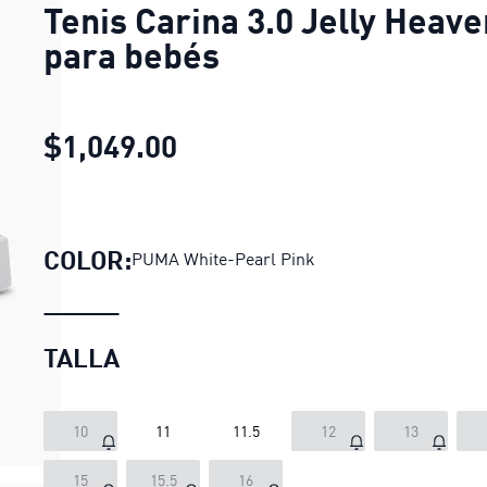
Tenis Carina 3.0 Jelly Heave
para bebés
$1,049.00
Tenis Carina 3.0 Jelly He
COLOR:
PUMA White-Pearl Pink
TALLA
10
11
11.5
12
13
15
15.5
16