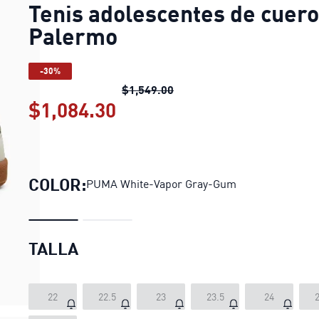
Tenis adolescentes de cuero
Palermo
-30%
Tenis adolescentes de cuer
$1,549.00
$1,084.30
Tenis adolescentes de cu
COLOR:
PUMA White-Vapor Gray-Gum
TALLA
22
22.5
23
23.5
24
2