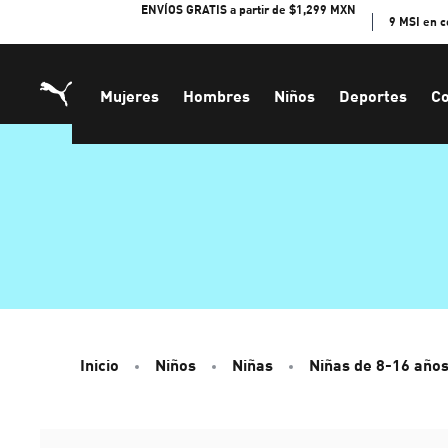
Skip
ENVÍOS GRATIS a partir de $1,299 MXN
9 MSI en 
to
Content
Mujeres
Hombres
Niños
Deportes
Co
Inicio
Niños
Niñas
Niñas de 8-16 año